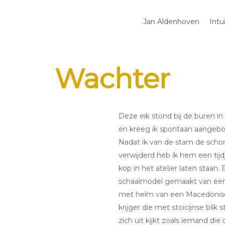
Jan Aldenhoven
Intu
Wachter
Deze eik stond bij de buren i
en kreeg ik spontaan aangeb
Nadat ik van de stam de scho
verwijderd heb ik hem een tijd
kop in het atelier laten staan.
schaalmodel gemaakt van ee
met helm van een Macedonis
krijger die met stoïcijnse blik s
zich uit kijkt zoals iemand die