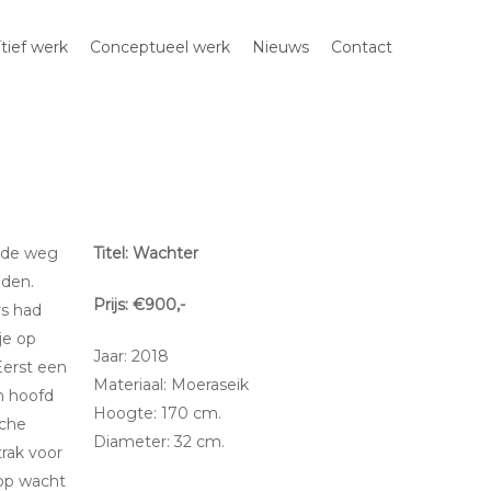
ïtief werk
Conceptueel werk
Nieuws
Contact
n de weg
Titel: Wachter
oden.
Prijs: €900,-
rs had
je op
Jaar: 2018
 Eerst een
Materiaal: Moeraseik
n hoofd
Hoogte: 170 cm.
che
Diameter: 32 cm.
trak voor
 op wacht