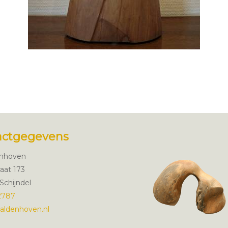
actgegevens
enhoven
aat 173
Schijndel
2787
aldenhoven.nl