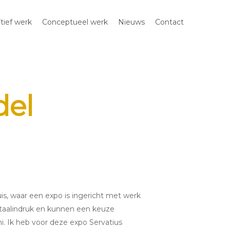
ïtief werk
Conceptueel werk
Nieuws
Contact
del
is, waar een expo is ingericht met werk
otaalindruk en kunnen een keuze
i. Ik heb voor deze expo Servatius