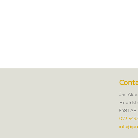
Cont
Jan Ald
Hoofdstr
5481 AE 
073 543
info@jan