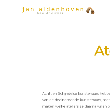
Skip
to
main
content
At
Achttien Schijndelse kunstenaars hebbe
van de deelnemende kunstenaars, met a
maken welke ateliers ze daarna willen 