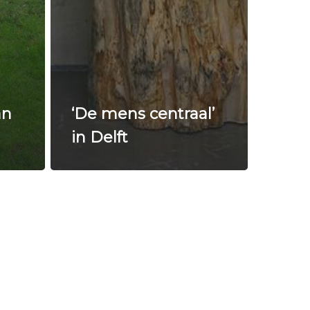
an
‘De mens centraal’
in Delft