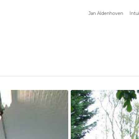
Jan Aldenhoven
Intu
Atelier
en
beeldengalerij
Jan
Aldenhoven