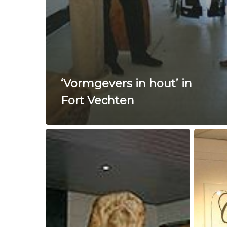
‘Vormgevers in hout’ in
Fort Vechten
‘De
Ode
geboorte
aan
van
het
Venus’
lichaam
heeft
haar
bestemming
gekregen