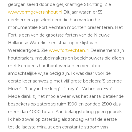
georganiseerd door de gelijknamige Stichting.
Zie
www.vormgeversinhout.nl
Dit jaar waren er 55
deelnemers geselecteerd die hun werk in het
monumentale Fort Vechten mochten presenteren. Het
Fort is een van de grootste forten van de Nieuwe
Hollandse Waterlinie en staat op de lijst van
Werelderfgoed.
Zie
www.fortvechten.nl
Deelnemers zijn
houtdraaiers, meubelmakers en beeldhouwers die alleen
met Europees hardhout werken en veelal op
ambachtelijke wijze bezig zijn. Ik was daar voor de
eerste keer aanwezig met vijf grote beelden:
‘Slapende
Muze’ – ‘Lady in the long’ – ‘Freya’ – ‘Adam en Eva’.
Mede dank zij het mooie weer was het aantal betalende
bezoekers op zaterdag ruim 1500 en zondag 2500 dus
meer dan 4000 totaal. Aan belangstelling geen gebrek.
Ik heb zowel op zaterdag als zondag vanaf de eerste
tot de laatste minuut een constante stroom van