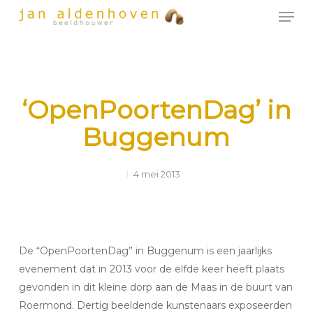
Men
Skip
to
Close
main
Menu
content
‘OpenPoortenDag’ in
Buggenum
4 mei 2013
De “OpenPoortenDag” in Buggenum is een jaarlijks
evenement dat in 2013 voor de elfde keer heeft plaats
gevonden in dit kleine dorp aan de Maas in de buurt van
Roermond. Dertig beeldende kunstenaars exposeerden